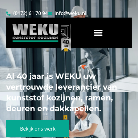
(0172) 61 70 94
info@weku.nl
Al 40 jaar is WEKU uw
vertrouwde leverancier van
kunststof kozijnen, ramen,
deuren en dakkapellen.
Bekijk ons werk