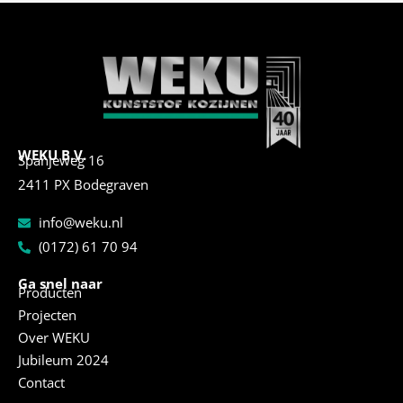
WEKU B.V.
Spanjeweg 16
2411 PX Bodegraven
info@weku.nl
(0172) 61 70 94
Ga snel naar
Producten
Projecten
Over WEKU
Jubileum 2024
Contact