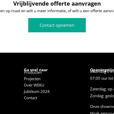
Vrijblijvende offerte aanvragen
nen op maat en wilt u meer informatie, of wilt u een offerte aan
Contact opnemen
Ga snel naar
Openingstij
Maandag t/m 
Producten
07:00 uur tot
Projecten
Over WEKU
Zaterdag: op 
Jubileum 2024
Zondag: gesl
Contact
Onze showro
Maak eenvoud