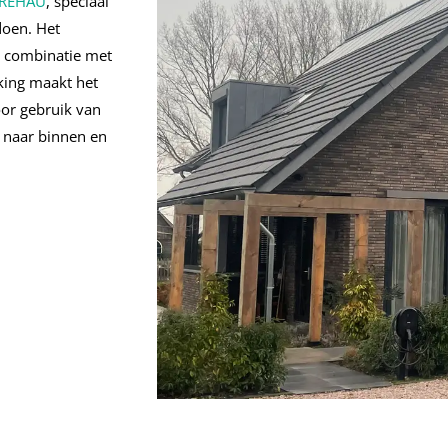
REHAU
, speciaal
doen. Het
n combinatie met
king maakt het
or gebruik van
 naar binnen en