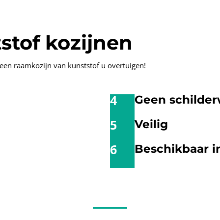
stof kozijnen
n een raamkozijn van kunststof u overtuigen!
4
Geen schilder
5
Veilig
6
Beschikbaar i