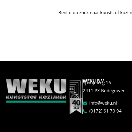
Bent u op zoek naar kunststof kozij
WEKU B.V.
Spanjeweg 16
2411 PX Bodegraven
info@weku.nl
(0172) 61 70 94