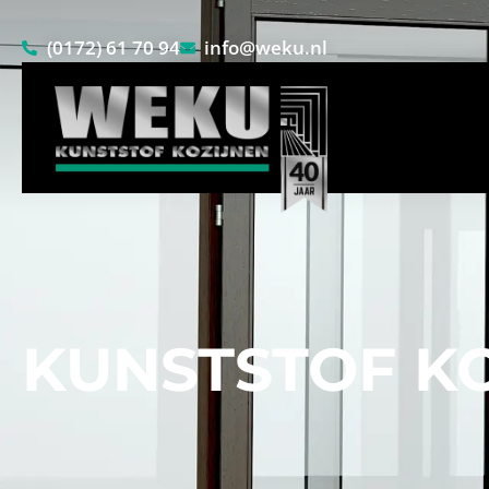
(0172) 61 70 94
info@weku.nl
KUNSTSTOF K