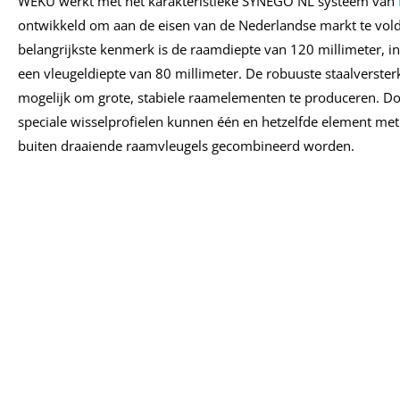
WEKU werkt met het karakteristieke SYNEGO NL systeem van
ontwikkeld om aan de eisen van de Nederlandse markt te vol
belangrijkste kenmerk is de raamdiepte van 120 millimeter, i
een vleugeldiepte van 80 millimeter. De robuuste staalverster
mogelijk om grote, stabiele raamelementen te produceren. Do
speciale wisselprofielen kunnen één en hetzelfde element met
buiten draaiende raamvleugels gecombineerd worden.